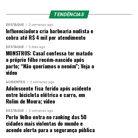
constatar o óbito da vítima.
A área foi isolada para os
trabalhos da Polícia Militar, da Polícia Técnico-
TENDÊNCIAS
Científica (Politec) e da funerária de plantão.
DESTAQUE
2 semanas ago
Influenciadora cria barbearia nudista e
As causas do acidente ainda serão investigadas pelas
cobra até R$ 4 mil por atendimento
autoridades competentes.
DESTAQUE
5 dias ago
MONSTROS: Casal confessa ter matado
Fonte: Alerta Rolim
o próprio filho recém-nascido após
parto; “Não queríamos o neném”; Veja o
vídeo
Post Views:
29
ACIDENTES
2 semanas ago
Adolescente fica ferido após acidente
entre bicicleta elétrica e carro, em
Rolim de Moura; vídeo
DESTAQUE
2 semanas ago
Porto Velho entra no ranking das 50
cidades mais violentas do mundo e
acende alerta para a segurança pública