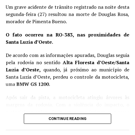
local, mas a ocorrência deverá ser atendida pela Polícia Civil
Um grave acidente de trânsito registrado na noite desta
de Humaitá, pois o sinistro ocorreu em território do
segunda-feira (27) resultou na morte de Douglas Rosa,
Amazonas.
morador de Pimenta Bueno.
O fato ocorreu na RO-383, nas proximidades de
Santa Luzia d’Oeste.
De acordo com as informações apuradas, Douglas seguia
pela rodovia no sentido
Alta Floresta d’Oeste/Santa
Luzia d’Oeste,
quando, já próximo ao município de
Santa Luzia d’Oeste, perdeu o controle da motocicleta,
uma
BMW GS 1200.
Após sair da pista, a motocicleta atingiu árvores às
margens da rodovia. Com a violência do impacto, o
motociclista sofreu ferimentos gravíssimos e morreu
ainda no local.
CONTINUE READING
Uma equipe de resgate foi acionada, mas apenas pôde