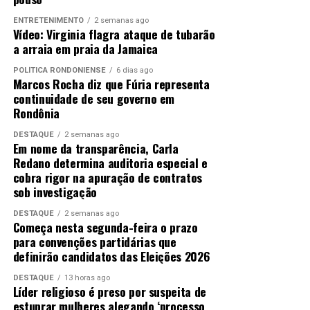
ENTRETENIMENTO
2 semanas ago
Vídeo: Virginia flagra ataque de tubarão
a arraia em praia da Jamaica
POLÍTICA RONDONIENSE
6 dias ago
Marcos Rocha diz que Fúria representa
continuidade de seu governo em
Rondônia
DESTAQUE
2 semanas ago
Em nome da transparência, Carla
Redano determina auditoria especial e
cobra rigor na apuração de contratos
sob investigação
DESTAQUE
2 semanas ago
Começa nesta segunda-feira o prazo
para convenções partidárias que
definirão candidatos das Eleições 2026
DESTAQUE
13 horas ago
Líder religioso é preso por suspeita de
estuprar mulheres alegando ‘processo