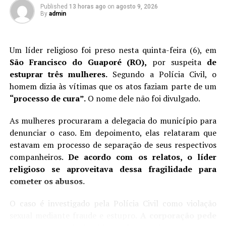
Published
13 horas ago
on
agosto 9, 2026
By
admin
Um líder religioso foi preso nesta quinta-feira (6), em
São Francisco do Guaporé (RO),
por suspeita
de
estuprar três mulheres.
Segundo a Polícia Civil, o
homem dizia às vítimas que os atos faziam parte de um
“processo de cura”.
O nome dele não foi divulgado.
As mulheres procuraram a delegacia do município para
denunciar o caso. Em depoimento, elas relataram que
estavam em processo de separação de seus respectivos
companheiros.
De acordo com os relatos, o líder
religioso se aproveitava dessa fragilidade para
cometer os abusos.
O caso é investigado pela Polícia Civil como violação
sexual mediante fraude e estupro.
A corporação pede