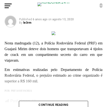
PRF
Published
6 anos ago
on
agosto 13, 2020
By
le3rm
Nesta madrugada (12), a Polícia Rodoviária Federal (PRF) em
Guajará Mirim deteve dois homens que transportavam 4 tijolos
de crack em um compartimento secreto do carro em que
viajavam.
Em estimativas realizadas pelo Departamento de Polícia
Rodoviária Federal, o prejuízo estimado ao crime organizado é
superior a R$ 160 mil.
POR: PRF/ASSESSORIA
Post Views:
13
CONTINUE READING