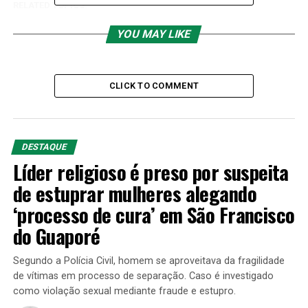
RELATED TOPICS:
UP NEXT
YOU MAY LIKE
Polícia Federal prende médico de Porto Velho por
pornografia infantil
DON'T MISS
CLICK TO COMMENT
PRF prende motorista por uso de documento falso em
São Miguel do Guaporé
DESTAQUE
Líder religioso é preso por suspeita
de estuprar mulheres alegando
‘processo de cura’ em São Francisco
do Guaporé
Segundo a Polícia Civil, homem se aproveitava da fragilidade
de vítimas em processo de separação. Caso é investigado
como violação sexual mediante fraude e estupro.