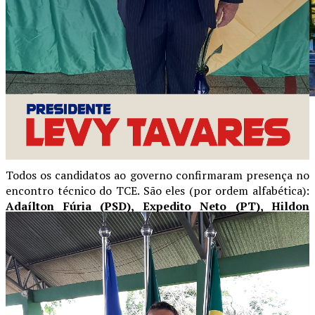
TODOS CANDIDATOS CONFIRMARAM
PARTICIPAÇÃO
Todos os candidatos ao governo confirmaram presença no
encontro técnico do TCE. São eles (por ordem alfabética):
Adaílton Fúria (PSD), Expedito Neto (PT), Hildon
Chaves (União Brasil), Marcos Rogério (PL), Pedro Abib
(MDB) e Samuel Costa (PSB).
Todos demonstraram interesse em conhecer os dados
técnicos que retratam o atual cenário do Estado e que
servirão de referência para o planejamento das políticas
públicas dos próximos quatro anos.