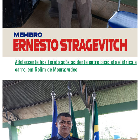
DESTAQUE
2 semanas ago
Influenciadora cria barbearia nudista e cobra até R$ 4 mil por
atendimento
ACIDENTES
2 semanas ago
Adolescente fica ferido após acidente entre bicicleta elétrica e
carro, em Rolim de Moura; vídeo
DESTAQUE
3 dias ago
MONSTROS: Casal confessa ter matado o próprio filho recém-
nascido após parto; “Não queríamos o neném”; Veja o vídeo
DESTAQUE
2 semanas ago
Porto Velho entra no ranking das 50 cidades mais violentas do