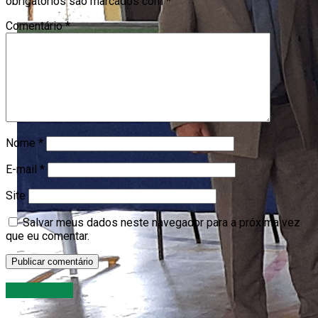
obrigatórios são marcados com
*
Comentário
*
Nome
*
E-mail
*
Site
Salvar meus dados neste navegador para a próxima vez
que eu comentar.
DESTAQUE