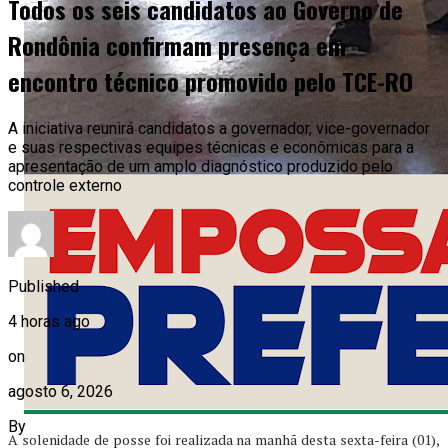
Todos os seis candidatos ao Governo de
Rondônia confirmam presença em
encontro técnico promovido pelo TCE-RO
A iniciativa reunirá candidatos a governador, vice-governador
e suas respectivas equipes técnicas e econômicas para a
apresentação de um amplo diagnóstico produzido pelo
controle externo
Published
4 horas ago
on
agosto 6, 2026
By
A solenidade de posse foi realizada na manhã desta sexta-feira (01),