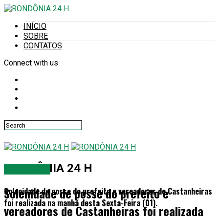
INÍCIO
SOBRE
CONTATOS
Connect with us
RONDÔNIA 24 H
DESTAQUE
Solenidade de posse do prefeito e
Solenidade de posse do prefeito e vereadores de Castanheiras
foi realizada na manhã desta Sexta-Feira (01).
vereadores de Castanheiras foi realizada