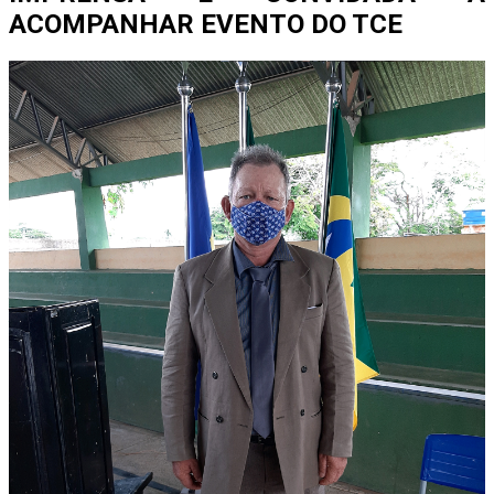
ACOMPANHAR EVENTO DO TCE
A participação da imprensa permitirá ampliar o acesso da
sociedade às evidências produzidas pelo controle externo,
contribuindo para um debate público mais qualificado
sobre os desafios e as prioridades de Rondônia para os
próximos anos.
Os profissionais interessados em realizar a cobertura
deverão efetuar o credenciamento por meio do formulário
disponível no link abaixo:
Formulário de credenciamento:
https://forms.gle/jj8g6gtFi7vQp9dMA
Por:
Redação Em Rondônia
Fonte:
TCE RO
Post Views:
39
Continue Reading
Tendências