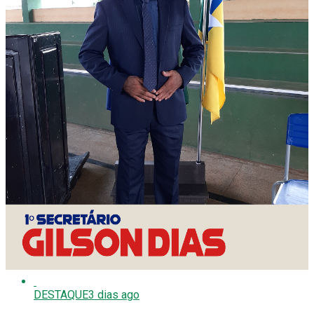
mundo e acende alerta para a segurança pública
DESTAQUE
2 semanas ago
Convenção que vai aclamar nome de Hildon Chaves ao Governo
do Estado será no dia 30 de julho
DESTAQUE
2 semanas ago
Religioso da Copiosa Redenção morre aos 44 anos e será
velado em PG
ENTRETENIMENTO
1 semana ago
Vídeo: Virginia flagra ataque de tubarão a arraia em praia da
Jamaica
DESTAQUE
3 dias ago