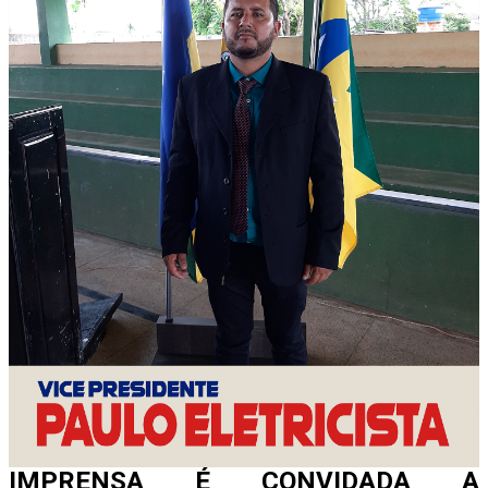
A expectativa da organização é de que o encontro
constitua um marco no processo eleitoral ao aproximar o
debate político das evidências produzidas pelo controle
externo, oferecendo aos postulantes ao Governo do Estado
uma base técnica consistente para a formulação de
propostas voltadas ao desenvolvimento de Rondônia.
EXPOSIÇÃO TÉCNICA VAI
APRESENTAR INDICADORES
ESTRATÉGICOS
A programação contempla a apresentação de indicadores
estratégicos sobre sustentabilidade fiscal, capacidade de
investimento, saúde, educação, infraestrutura, governança,
desempenho da administração pública e outros temas
considerados essenciais para a definição das prioridades da
próxima gestão estadual.
IMPRENSA É CONVIDADA A