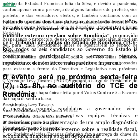
na Escola Estadual Francisca Julia da Silva, e devido a pandemia,
admin
contou apenas com a presença de alguns familiares do prefeito, vice
prefeito, e dos vereadores eleitos, e também contamos com as
equipes dos portais de noticias da Região , como Castanheiras News ,
Faltando apenas dois dias para a realização do evento
“Os
Novo Horizonte Noticias , Diário de Rondônia , Capital 190 e Rolim
desafios dos próximos 4 anos: o que as evidências do
Noticias.
controle externo revelam sobre Rondônia”,
promovido
Respeitando o protocolo, de uso obrigatório de máscaras, álcool em
pelo
Tribunal de Contas do Estado de Rondônia (TCE-
gel, para cada participante antes de adentrarem ao espaço de
RO),
todos os seis candidatos ao Governo do Estado já
Solenidade.
confirmaram participação no encontro técnico,
O atual prefeito eleito Cicero Godoi e seu Vice Onias Paizante,
republicano, democrático, transparente e imparcial.
juntamente com todos os vereadores eleitos, foram empossados
para estarem a frente do Executivo e Legislativo nos próximos
quatro anos.
O evento será na próxima sexta-feira
O Vereador Levy Tavares (PODE) ocupará o cargo de Presidente do
(7), às 8h, no auditório do TCE de
Legislativo para o primeiro biênio 2021/2022.
Formando assim chapa única eleita por 4 Votos Contra e 5 a Favores
Rondônia.
da chapa descrita a baixo;
Presidente;
Levy Tavares
A iniciativa reunirá candidatos a governador, vice-
Vice-Presidente;
Paulo Cesar Pereira
governador e suas respectivas equipes técnicas e
1° Secretário
; Gilson Dias Barbosa
econômicas para a apresentação de um amplo diagnóstico
2º Secretário;
João Serafim
Membro;
Ernesto Stragevitch
produzido pelo controle externo sobre a realidade fiscal,
O ex Prefeito Alcides Zacarias Sobrinho faz a entrega da chave da
econômica, financeira e social de Rondônia.
prefeitura ao prefeito eleito Cicero Godoi atraves das redes sociais