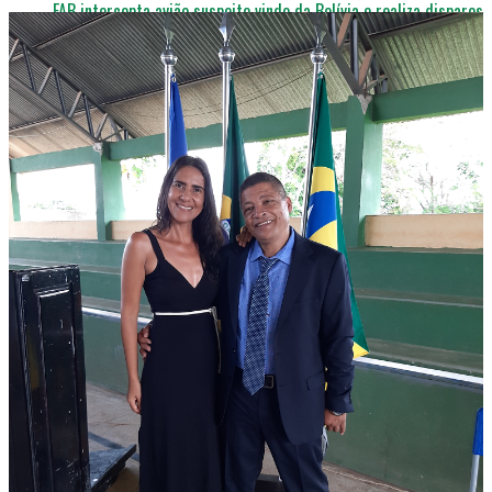
FAB intercepta avião suspeito vindo da Bolívia e realiza disparos
para forçar pouso
INÍCIO
SOBRE
CONTATOS
RONDÔNIA 24 H © Since 2017 - 2026 Criado e Desenvolvido
Por Mídia Mix Digital (69) 99320-9377 / 98126-2993