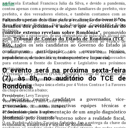
na Escola Estadual Francisca Julia da Silva, e devido a pandemia,
admin
contou apenas com a presença de alguns familiares do prefeito, vice
prefeito, e dos vereadores eleitos, e também contamos com as
equipes dos portais de noticias da Região , como Castanheiras News ,
Faltando apenas dois dias para a realização do evento
“Os
Novo Horizonte Noticias , Diário de Rondônia , Capital 190 e Rolim
desafios dos próximos 4 anos: o que as evidências do
Noticias.
controle externo revelam sobre Rondônia”,
promovido
Respeitando o protocolo, de uso obrigatório de máscaras, álcool em
pelo
Tribunal de Contas do Estado de Rondônia (TCE-
gel, para cada participante antes de adentrarem ao espaço de
RO),
todos os seis candidatos ao Governo do Estado já
Solenidade.
confirmaram participação no encontro técnico,
O atual prefeito eleito Cicero Godoi e seu Vice Onias Paizante,
republicano, democrático, transparente e imparcial.
juntamente com todos os vereadores eleitos, foram empossados
para estarem a frente do Executivo e Legislativo nos próximos
quatro anos.
O evento será na próxima sexta-feira
O Vereador Levy Tavares (PODE) ocupará o cargo de Presidente do
(7), às 8h, no auditório do TCE de
Legislativo para o primeiro biênio 2021/2022.
Formando assim chapa única eleita por 4 Votos Contra e 5 a Favores
Rondônia.
da chapa descrita a baixo;
Presidente;
Levy Tavares
A iniciativa reunirá candidatos a governador, vice-
Vice-Presidente;
Paulo Cesar Pereira
governador e suas respectivas equipes técnicas e
1° Secretário
; Gilson Dias Barbosa
econômicas para a apresentação de um amplo diagnóstico
2º Secretário;
João Serafim
Membro;
Ernesto Stragevitch
produzido pelo controle externo sobre a realidade fiscal,
O ex Prefeito Alcides Zacarias Sobrinho faz a entrega da chave da
econômica, financeira e social de Rondônia.
prefeitura ao prefeito eleito Cicero Godoi atraves das redes sociais