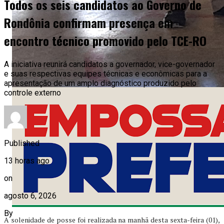
Todos os seis candidatos ao Governo de
Rondônia confirmam presença em
encontro técnico promovido pelo TCE-RO
A iniciativa reunirá candidatos a governador, vice-governador
e suas respectivas equipes técnicas e econômicas para a
apresentação de um amplo diagnóstico produzido pelo
controle externo
Published
13 horas ago
on
agosto 6, 2026
By
A solenidade de posse foi realizada na manhã desta sexta-feira (01),