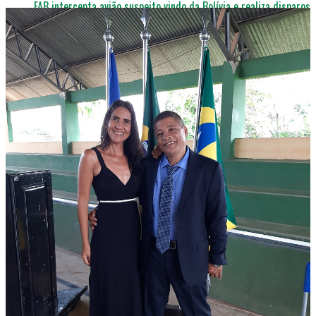
FAB intercepta avião suspeito vindo da Bolívia e realiza disparos
para forçar pouso
INÍCIO
SOBRE
CONTATOS
RONDÔNIA 24 H © Since 2017 - 2026 Criado e Desenvolvido
Por Mídia Mix Digital (69) 99320-9377 / 98126-2993