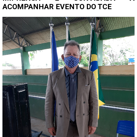
ACOMPANHAR EVENTO DO TCE
A participação da imprensa permitirá ampliar o acesso da
sociedade às evidências produzidas pelo controle externo,
contribuindo para um debate público mais qualificado
sobre os desafios e as prioridades de Rondônia para os
próximos anos.
Os profissionais interessados em realizar a cobertura
deverão efetuar o credenciamento por meio do formulário
disponível no link abaixo:
Formulário de credenciamento:
https://forms.gle/jj8g6gtFi7vQp9dMA
Por:
Redação Em Rondônia
Fonte:
TCE RO
Post Views:
41
Continue Reading
Tendências