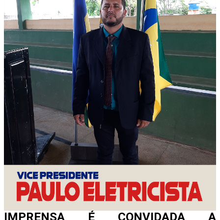
A expectativa da organização é de que o encontro
constitua um marco no processo eleitoral ao aproximar o
debate político das evidências produzidas pelo controle
externo, oferecendo aos postulantes ao Governo do Estado
uma base técnica consistente para a formulação de
propostas voltadas ao desenvolvimento de Rondônia.
EXPOSIÇÃO TÉCNICA VAI
APRESENTAR INDICADORES
ESTRATÉGICOS
A programação contempla a apresentação de indicadores
estratégicos sobre sustentabilidade fiscal, capacidade de
investimento, saúde, educação, infraestrutura, governança,
desempenho da administração pública e outros temas
considerados essenciais para a definição das prioridades da
próxima gestão estadual.
IMPRENSA É CONVIDADA A