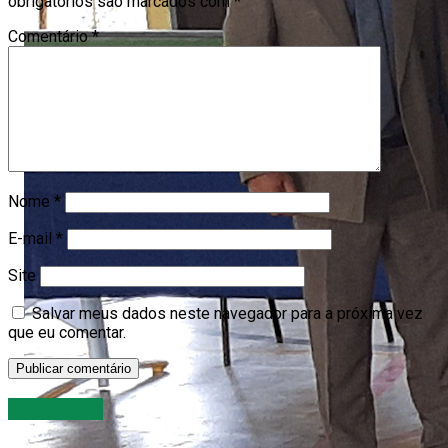
obrigatórios são marcados com
*
Comentário
*
Nome
*
E-mail
*
Site
Salvar meus dados neste navegador para a próxima vez
que eu comentar.
DESTAQUE