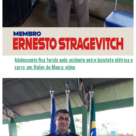
DESTAQUE
2 semanas ago
Influenciadora cria barbearia nudista e cobra até R$ 4 mil por
atendimento
ACIDENTES
2 semanas ago
Adolescente fica ferido após acidente entre bicicleta elétrica e
carro, em Rolim de Moura; vídeo
DESTAQUE
3 dias ago
MONSTROS: Casal confessa ter matado o próprio filho recém-
nascido após parto; “Não queríamos o neném”; Veja o vídeo
DESTAQUE
2 semanas ago
Porto Velho entra no ranking das 50 cidades mais violentas do