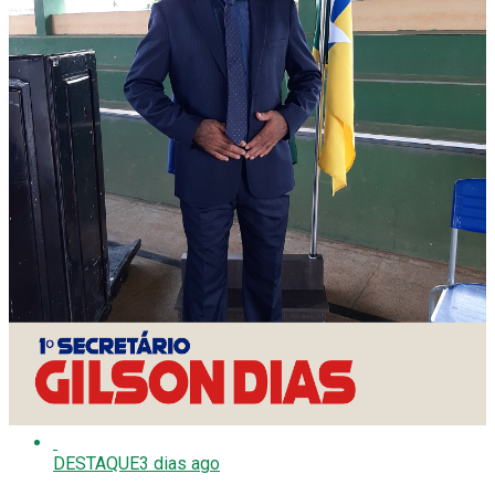
mundo e acende alerta para a segurança pública
DESTAQUE
2 semanas ago
Convenção que vai aclamar nome de Hildon Chaves ao Governo
do Estado será no dia 30 de julho
DESTAQUE
2 semanas ago
Religioso da Copiosa Redenção morre aos 44 anos e será
velado em PG
ENTRETENIMENTO
2 semanas ago
Vídeo: Virginia flagra ataque de tubarão a arraia em praia da
Jamaica
DESTAQUE
3 dias ago