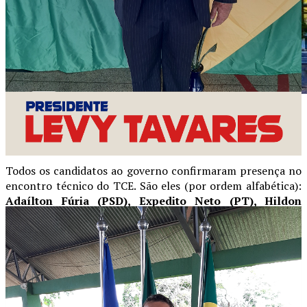
TODOS CANDIDATOS CONFIRMARAM
PARTICIPAÇÃO
Todos os candidatos ao governo confirmaram presença no
encontro técnico do TCE. São eles (por ordem alfabética):
Adaílton Fúria (PSD), Expedito Neto (PT), Hildon
Chaves (União Brasil), Marcos Rogério (PL), Pedro Abib
(MDB) e Samuel Costa (PSB).
Todos demonstraram interesse em conhecer os dados
técnicos que retratam o atual cenário do Estado e que
servirão de referência para o planejamento das políticas
públicas dos próximos quatro anos.