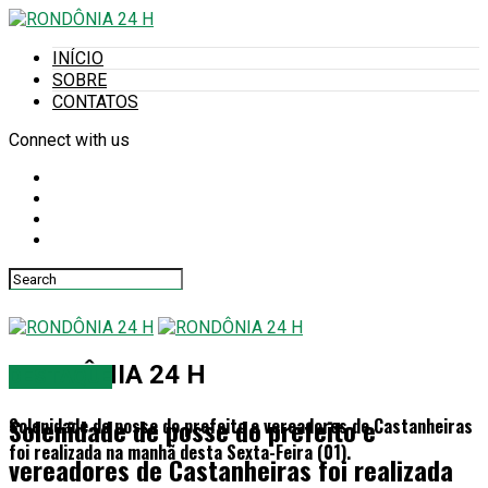
INÍCIO
SOBRE
CONTATOS
Connect with us
RONDÔNIA 24 H
DESTAQUE
Solenidade de posse do prefeito e
Solenidade de posse do prefeito e vereadores de Castanheiras
foi realizada na manhã desta Sexta-Feira (01).
vereadores de Castanheiras foi realizada