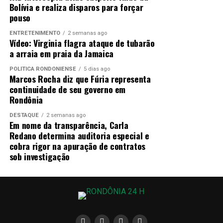
Em reação, Trump criticou a decisão
Bolívia e realiza disparos para forçar
como
“extraordinariamente anti-americana”
e
pouso
afirmou que continuará a adotar novas tarifas usando
ENTRETENIMENTO
2 semanas ago
outras bases legais, como a
Seção 122 da Lei de
Vídeo: Virginia flagra ataque de tubarão
Comércio de 1974
, que permite taxas de até 15% sob
a arraia em praia da Jamaica
certas condições.
POLÍTICA RONDONIENSE
5 dias ago
Marcos Rocha diz que Fúria representa
📊
Como será a nova tarifa
continuidade de seu governo em
Rondônia
A tarifa global de importação foi elevada
DESTAQUE
2 semanas ago
para
15%
, com efeito imediato — o nível máximo
Em nome da transparência, Carla
permitido por essa legislação alternativa.
Redano determina auditoria especial e
cobra rigor na apuração de contratos
sob investigação
Trump afirmou que nas próximas semanas a
administração definirá
novas tarifas
juridicamente viáveis
, expandindo sua política
comercial conforme sua estratégia de
fortalecimento econômico.