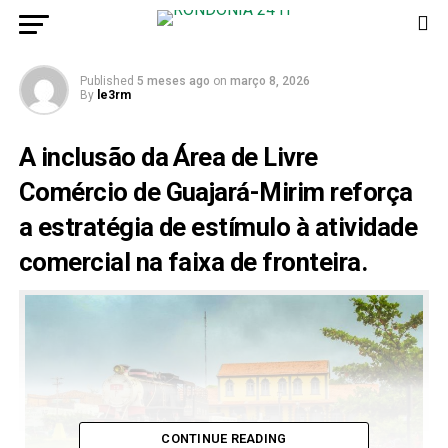
Comércio da Amazônia
Published
5 meses ago
on
março 8, 2026
By
le3rm
A inclusão da Área de Livre
Comércio de Guajará-Mirim reforça
a estratégia de estímulo à atividade
comercial na faixa de fronteira.
CONTINUE READING