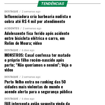
país.
de
10% para 15%
, em resposta a uma decisão
TENDÊNCIAS
da
Suprema Corte dos EUA
que limitou parte de sua
Fonte:
Rondoniaovivo
DESTAQUE
2 semanas ago
autoridade tarifária.
Influenciadora cria barbearia nudista e
cobra até R$ 4 mil por atendimento
Segundo o próprio Trump, a medida foi tomada
“após
Post Views:
24
uma análise detalhada”
da recente decisão judicial — e
ACIDENTES
2 semanas ago
Adolescente fica ferido após acidente
RELATED TOPICS:
ele afirmou que a nova alíquota está dentro dos limites
entre bicicleta elétrica e carro, em
legais permitidos por outra legislação comercial dos
UP NEXT
Rolim de Moura; vídeo
Trump promete aumentar tarifas após decisão judicial e
Estados Unidos.
anuncia nova política tarifária global
DESTAQUE
6 dias ago
MONSTROS: Casal confessa ter matado
📌
O que motivou a mudança
DON'T MISS
o próprio filho recém-nascido após
Acordo amplia vendas agrícolas aos EUA
parto; “Não queríamos o neném”; Veja o
Na última sexta-feira, a Suprema Corte norte-americana
vídeo
derrubou uma série de tarifas amplas impostas pelo
governo Trump, argumentando que o uso da lei de 1977
DESTAQUE
2 semanas ago
Porto Velho entra no ranking das 50
(International Emergency Economic Powers Act –
cidades mais violentas do mundo e
IEEPA), invocada inicialmente para justificar essas taxas,
acende alerta para a segurança pública
ultrapassou a autoridade do presidente.
DESTAQUE
6 dias ago
FAB intercepta avião suspeito vindo da