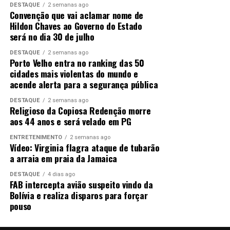
DESTAQUE
2 semanas ago
Fonte:
Assessoria
Convenção que vai aclamar nome de
Hildon Chaves ao Governo do Estado
TODOS CANDIDATOS CONFIRMARAM PARTICIPAÇÃO
será no dia 30 de julho
Post Views:
17
Todos os candidatos ao governo confirmaram presença
DESTAQUE
2 semanas ago
Porto Velho entra no ranking das 50
RELATED TOPICS:
no encontro técnico do TCE. São eles (por ordem
cidades mais violentas do mundo e
alfabética):
Adaílton Fúria (PSD), Expedito Neto (PT),
UP NEXT
acende alerta para a segurança pública
Operação conjunta prende quatro e apreende mais de
Hildon Chaves (União Brasil), Marcos Rogério (PL),
42 kg de maconha, em Nova Brasilândia
Pedro Abib (MDB) e Samuel Costa (PSB).
DESTAQUE
2 semanas ago
Religioso da Copiosa Redenção morre
DON'T MISS
aos 44 anos e será velado em PG
Todos demonstraram interesse em conhecer os dados
Operação da PF faz buscas e prisões de envolvidos em
técnicos que retratam o atual cenário do Estado e que
abastecer festas com drogas
ENTRETENIMENTO
2 semanas ago
Vídeo: Virginia flagra ataque de tubarão
servirão de referência para o planejamento das políticas
a arraia em praia da Jamaica
públicas dos próximos quatro anos.
DESTAQUE
4 dias ago
A expectativa da organização é de que o encontro
FAB intercepta avião suspeito vindo da
constitua um marco no processo eleitoral ao aproximar
Bolívia e realiza disparos para forçar
pouso
o debate político das evidências produzidas pelo
controle externo, oferecendo aos postulantes ao