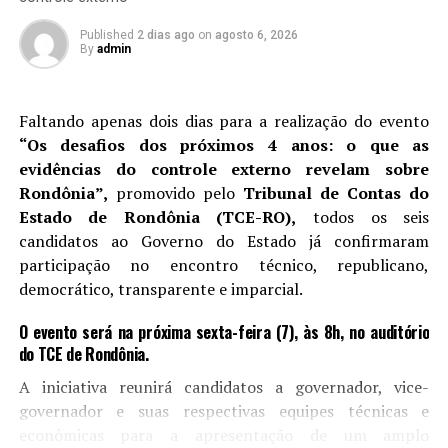
velocidade, utilizar o celular ao volante, realizar
ultrapassagens proibidas e conduzir o veículo com sono.
Published
2 dias ago
on
agosto 6, 2026
By
admin
De acordo com Thalisson Paulino, supervisor de
Operações da Nova 364, a atuação conjunta entre os
órgãos traz resultados positivos.
“Nossa equipe orienta
Faltando apenas dois dias para a realização do evento
os motoristas sobre a importância de uma viagem
“Os desafios dos próximos 4 anos: o que as
segura, reforçando a necessidade de não ingerir
evidências do controle externo revelam sobre
bebidas alcoólicas antes de dirigir e de respeitar os
Rondônia”,
promovido pelo
Tribunal de Contas do
limites de velocidade”,
destacou.
Estado de Rondônia (TCE-RO),
todos os seis
candidatos ao Governo do Estado já confirmaram
As ações educativas seguem no fim de semana, com a
participação no encontro técnico, republicano,
presença da Nova 364 no desfile da Banda do Vai Quem,
democrático, transparente e imparcial.
em Porto Velho, levando orientações sobre segurança
viária aos foliões que irão se deslocar de diferentes
O evento será na próxima sexta-feira (7), às 8h, no auditório
do TCE de Rondônia.
localidades do estado.
A iniciativa reunirá candidatos a governador, vice-
A campanha de conscientização busca alertar os
governador e suas respectivas equipes técnicas e
usuários sobre os riscos de desrespeitar a sinalização e
econômicas para a apresentação de um amplo
os limites de velocidade, além de reforçar a importância