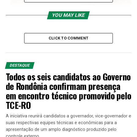
YOU MAY LIKE
A
Nova 364 Concessionária de Rodovia e a Polícia
CLICK TO COMMENT
Rodoviária Federal – PRF
se unem para mais uma ação
em prol da vida. Desde quinta-feira, 12, foram iniciadas
blitze com o objetivo de reforçar ao condutor sobre a
consciência de dirigir com responsabilidade no feriado
DESTAQUE
de carnaval.
Todos os seis candidatos ao Governo
de Rondônia confirmam presença
Equipes da concessionária participaram das abordagens
em encontro técnico promovido pelo
na BR-364 em Ji-Paraná e Pimenta Bueno com a
distribuição de material informativo. O período festivo
TCE-RO
exige atenção redobrada dos condutores, especialmente
em relação a comportamentos que ainda figuram entre
A iniciativa reunirá candidatos a governador, vice-governador e
as principais causas de acidentes nas rodovias, como
suas respectivas equipes técnicas e econômicas para a
apresentação de um amplo diagnóstico produzido pelo
dirigir sob efeito de álcool, exceder os limites de
controle externo