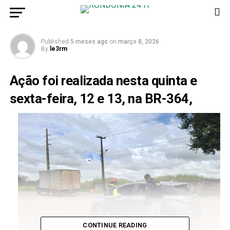
saída do feriado de carnaval
Published
5 meses ago
on
março 8, 2026
By
le3rm
Ação foi realizada nesta quinta e
sexta-feira, 12 e 13, na BR-364,
CONTINUE READING