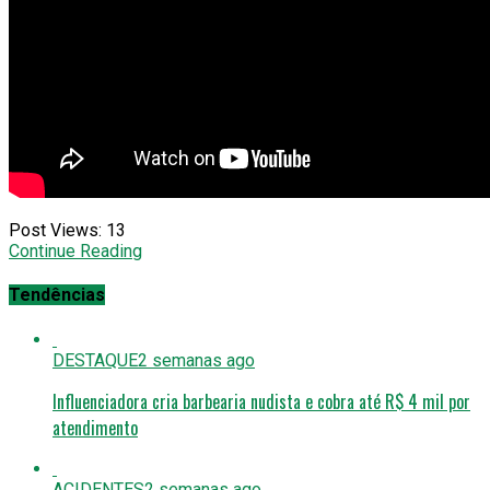
Post Views:
13
Continue Reading
Tendências
DESTAQUE
2 semanas ago
Influenciadora cria barbearia nudista e cobra até R$ 4 mil por
atendimento
ACIDENTES
2 semanas ago