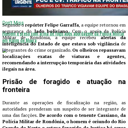
Líder criminoso é preso em operação integrada na fronteira com a
Bolívia
Don't Miss
Segundo o
repórter Felipe Garraffa
, a equipe retornou em
segurança do
lado boliviano.
Com o apoio da Polícia
Homem é preso com arma de fogo após abordagem da Polícia Militar
Militar de Rondônia, a equipe recebeu
alertas da
em Rolim de Moura
inteligência do Estado de que estava sob vigilância
de
integrantes do crime organizado.
Os olheiros repassavam
localizações exatas de viaturas e agentes,
recomendando a interrupção temporária das atividades
ilegais na área.
Prisão de foragido e atuação na
fronteira
Durante as operações de fiscalização na região, as
autoridades prenderam um suspeito de ser integrante de
uma das facções.
De acordo com o tenente Cassiano, da
Polícia Militar de Rondônia, o homem é oriundo do Rio
Grande do Norte e estava foragido da Justiça há cerca