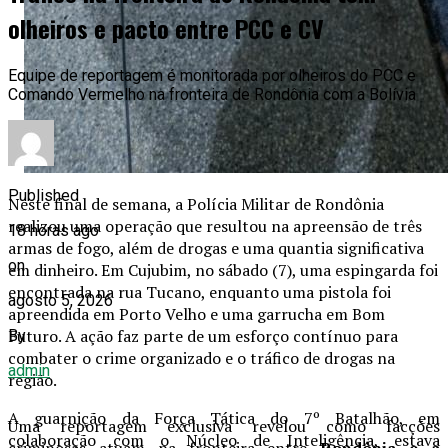
olheiros e pacto entre PCC e CV
Equipe de reportagem é monitorada por olheiros do PCC e
Comando Vermelho na fronteira de Rondônia com a Bolívia
Published
Neste final de semana, a Polícia Militar de Rondônia
realizou uma operação que resultou na apreensão de três
18 horas ago
armas de fogo, além de drogas e uma quantia significativa
on
em dinheiro. Em Cujubim, no sábado (7), uma espingarda foi
encontrada na rua Tucano, enquanto uma pistola foi
agosto 5, 2026
apreendida em Porto Velho e uma garrucha em Bom
Futuro. A ação faz parte de um esforço contínuo para
By
combater o crime organizado e o tráfico de drogas na
admin
região.
A guarnição da Força Tática do 7º Batalhão, em
Uma reportagem exclusiva revelou como facções
colaboração com o Núcleo de Inteligência, estava