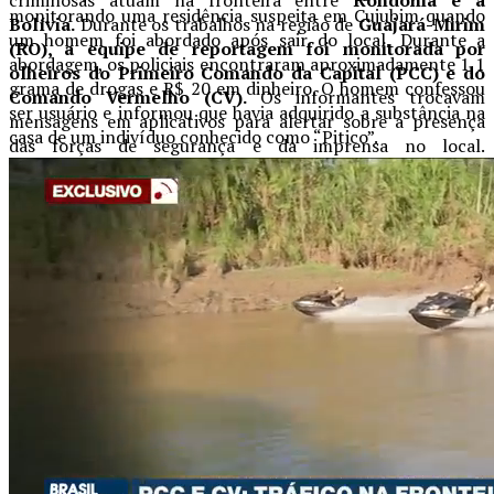
criminosas atuam na fronteira entre
Rondônia e a
monitorando uma residência suspeita em Cujubim quando
Bolívia.
Durante os trabalhos na região de
Guajará-Mirim
um homem foi abordado após sair do local. Durante a
(RO), a equipe de reportagem foi monitorada por
abordagem, os policiais encontraram aproximadamente 1,1
olheiros do Primeiro Comando da Capital (PCC) e do
grama de drogas e R$ 20 em dinheiro. O homem confessou
Comando Vermelho (CV).
Os informantes trocavam
ser usuário e informou que havia adquirido a substância na
mensagens em aplicativos para alertar sobre a presença
casa de um indivíduo conhecido como “Pitico”.
das forças de segurança e da imprensa no local.
Após a confissão, a equipe policial se dirigiu à residência do
suspeito, onde ele permitiu a entrada dos agentes. Durante
a busca, foi encontrada uma espingarda artesanal calibre
28 e munições, além de utensílios utilizados para o
fracionamento de drogas. No total, foram apreendidos R$
519 em cédulas e R$ 216,75 em moedas. O casal foi preso
pelos crimes de tráfico de drogas e posse irregular de arma
de fogo e, em seguida, encaminhado à UNISP de Ariquemes.
Fonte: Matéria com informações do site pm.ro.gov.br
Post Views:
16
Related Topics:
Up Next