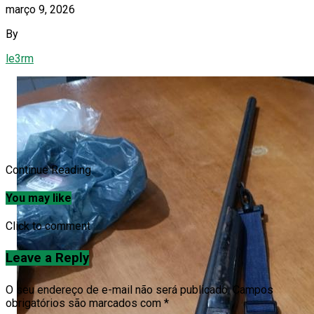
março 9, 2026
By
le3rm
Continue Reading
You may like
Click to comment
Leave a Reply
O seu endereço de e-mail não será publicado.
Campos
obrigatórios são marcados com
*