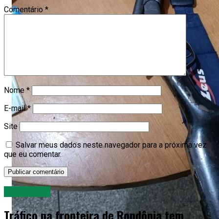
Comentário
*
Nome
*
E-mail
*
Site
Salvar meus dados neste navegador para a próxima vez
que eu comentar.
DESTAQUE
Tráfico na fronteira de Rondônia tem