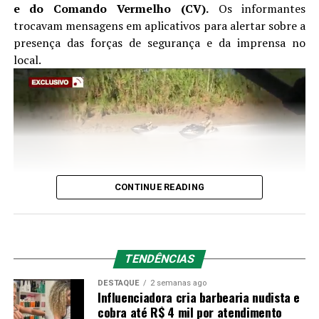
e do Comando Vermelho (CV).
Os informantes
trocavam mensagens em aplicativos para alertar sobre a
presença das forças de segurança e da imprensa no
local.
CONTINUE READING
Segundo o
repórter Felipe Garraffa
, a equipe retornou
TENDÊNCIAS
em segurança do
lado boliviano.
Com o apoio da
DESTAQUE
2 semanas ago
Polícia Militar de Rondônia, a equipe recebeu
alertas da
Influenciadora cria barbearia nudista e
inteligência do Estado de que estava sob vigilância
cobra até R$ 4 mil por atendimento