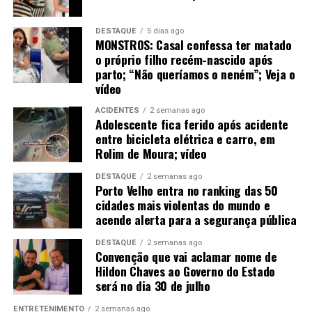
de integrantes do crime organizado.
Os olheiros
repassavam localizações exatas de viaturas e
DESTAQUE
5 dias ago
agentes, recomendando a interrupção temporária
MONSTROS: Casal confessa ter matado
das atividades ilegais na área.
o próprio filho recém-nascido após
parto; “Não queríamos o neném”; Veja o
Prisão de foragido e atuação na fronteira
vídeo
Durante as operações de fiscalização na região, as
ACIDENTES
2 semanas ago
Adolescente fica ferido após acidente
autoridades prenderam um suspeito de ser integrante
entre bicicleta elétrica e carro, em
de uma das facções.
De acordo com o tenente
Rolim de Moura; vídeo
Cassiano, da Polícia Militar de Rondônia, o homem é
oriundo do Rio Grande do Norte e estava foragido
DESTAQUE
2 semanas ago
Porto Velho entra no ranking das 50
da Justiça há cerca de 11 anos.
cidades mais violentas do mundo e
acende alerta para a segurança pública
Ao dar entrada no Hospital Regional de Guajará-
Mirim com um ferimento por arma de fogo no peito,
DESTAQUE
2 semanas ago
Convenção que vai aclamar nome de
o suspeito solicitou às autoridades não ser
Hildon Chaves ao Governo do Estado
encaminhado a uma cela com membros do Comando
será no dia 30 de julho
Vermelho.
Ele alegou pertencer ao
PCC
, evidenciando
as rivalidades e a divisão de territórios dentro do sistema
ENTRETENIMENTO
2 semanas ago