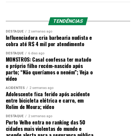
Segundo o
repórter Felipe Garraffa
, a equipe retornou
TENDÊNCIAS
em segurança do
lado boliviano.
Com o apoio da
DESTAQUE
2 semanas ago
Polícia Militar de Rondônia, a equipe recebeu
alertas da
Influenciadora cria barbearia nudista e
inteligência do Estado de que estava sob vigilância
cobra até R$ 4 mil por atendimento
de integrantes do crime organizado.
Os olheiros
DESTAQUE
6 dias ago
repassavam localizações exatas de viaturas e
MONSTROS: Casal confessa ter matado
agentes, recomendando a interrupção temporária
o próprio filho recém-nascido após
das atividades ilegais na área.
parto; “Não queríamos o neném”; Veja o
vídeo
Prisão de foragido e atuação na fronteira
ACIDENTES
2 semanas ago
Adolescente fica ferido após acidente
Durante as operações de fiscalização na região, as
entre bicicleta elétrica e carro, em
autoridades prenderam um suspeito de ser integrante
Rolim de Moura; vídeo
de uma das facções.
De acordo com o tenente
Cassiano, da Polícia Militar de Rondônia, o homem é
DESTAQUE
2 semanas ago
Porto Velho entra no ranking das 50
oriundo do Rio Grande do Norte e estava foragido
cidades mais violentas do mundo e
da Justiça há cerca de 11 anos.
acende alerta para a segurança pública