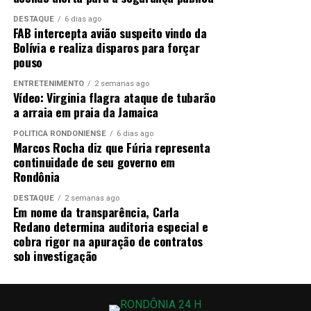
Ao dar entrada no Hospital Regional de Guajará-
DESTAQUE
6 dias ago
FAB intercepta avião suspeito vindo da
Mirim com um ferimento por arma de fogo no peito,
Bolívia e realiza disparos para forçar
o suspeito solicitou às autoridades não ser
pouso
encaminhado a uma cela com membros do Comando
Vermelho.
Ele alegou pertencer ao
PCC
, evidenciando
ENTRETENIMENTO
2 semanas ago
Vídeo: Virginia flagra ataque de tubarão
as rivalidades e a divisão de territórios dentro do sistema
a arraia em praia da Jamaica
prisional e nas rotas de tráfico.
POLÍTICA RONDONIENSE
6 dias ago
Marcos Rocha diz que Fúria representa
A região fronteiriça possui
mais de 1.300 quilômetros
continuidade de seu governo em
de extensão,
marcada por rios e vastos vazios
Rondônia
demográficos que dificultam a fiscalização permanente.
Essa geografia favorece a criação de rotas
DESTAQUE
2 semanas ago
Em nome da transparência, Carla
clandestinas para o envio de veículos roubados e a
Redano determina auditoria especial e
entrada de cocaína no território brasileiro.
cobra rigor na apuração de contratos
sob investigação
Estratégias e combate ao crime organizado
Para conter o avanço do tráfico e a ação dos olheiros, as
forças de segurança de Rondônia buscam intensificar o