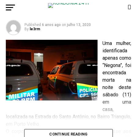
após bebedeira
Published
6 anos ago
on
julho 13, 2020
By
le3rm
Uma mulher,
identificada
apenas como
“Negona”, foi
encontrada
morta na
noite deste
sábado (11)
em uma
casa,
localizada na Estrada do Santo Antônio, no Bairro Triangulo,
em Porto Velho.
O corpo foi encontrado por um homem, que disse aos
CONTINUE READING