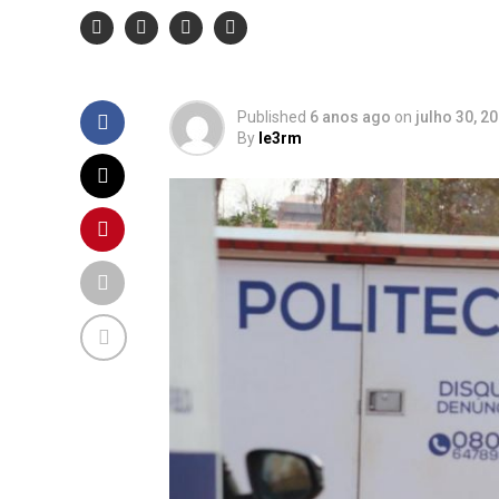
os mortos
Published
6 anos ago
on
julho 30, 2
By
le3rm