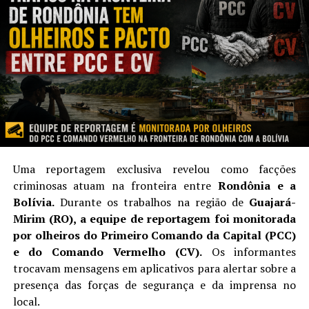
Rondônia que também exerceram funções civis durante a
prática dos fatos investigados.
A investigação
A ação desta manhã é resultado da investigação
materializada no Inquérito Policial nº 021/2019-Draco, que
teve início a partir de uma denúncia anônima dando conta
de supostas irregularidades no certame licitatório que
culminou com a aquisição de software, tablets e demais
Uma reportagem exclusiva revelou como facções
acessórios para a implementação do “sistema mobile” no
criminosas atuam na fronteira entre
Rondônia e a
âmbito da Sesdec e da PM/RO, com o objetivo é
Bolívia.
Durante os trabalhos na região de
Guajará-
possibilitar o registro de ocorrência policial e a lavratura
Mirim (RO), a equipe de reportagem foi monitorada
do Termo Circunstanciado no local dos fatos.
por olheiros do Primeiro Comando da Capital (PCC)
A investigação comprovou a existência de vínculo entre
e do Comando Vermelho (CV).
Os informantes
servidores públicos e o sócio proprietário da empresa
trocavam mensagens em aplicativos para alertar sobre a
ganhadora do certame.
presença das forças de segurança e da imprensa no
Segundo a Polícia, a escolha do “sistema mobile” foge ao
local.
campo de atribuição da polícia judiciária. O processo