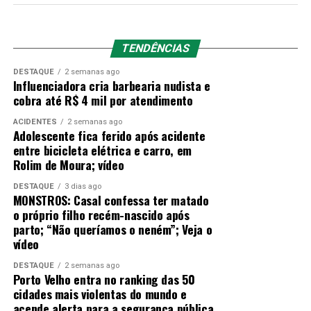
Segundo o
repórter Felipe Garraffa
, a equipe retornou
TENDÊNCIAS
em segurança do
lado boliviano.
Com o apoio da
DESTAQUE
2 semanas ago
Polícia Militar de Rondônia, a equipe recebeu
alertas da
Influenciadora cria barbearia nudista e
inteligência do Estado de que estava sob vigilância
cobra até R$ 4 mil por atendimento
de integrantes do crime organizado.
Os olheiros
ACIDENTES
2 semanas ago
repassavam localizações exatas de viaturas e
Adolescente fica ferido após acidente
agentes, recomendando a interrupção temporária
entre bicicleta elétrica e carro, em
das atividades ilegais na área.
Rolim de Moura; vídeo
DESTAQUE
3 dias ago
Prisão de foragido e atuação na fronteira
MONSTROS: Casal confessa ter matado
o próprio filho recém-nascido após
Durante as operações de fiscalização na região, as
parto; “Não queríamos o neném”; Veja o
autoridades prenderam um suspeito de ser integrante
vídeo
de uma das facções.
De acordo com o tenente
Cassiano, da Polícia Militar de Rondônia, o homem é
DESTAQUE
2 semanas ago
Porto Velho entra no ranking das 50
oriundo do Rio Grande do Norte e estava foragido
cidades mais violentas do mundo e
da Justiça há cerca de 11 anos.
acende alerta para a segurança pública