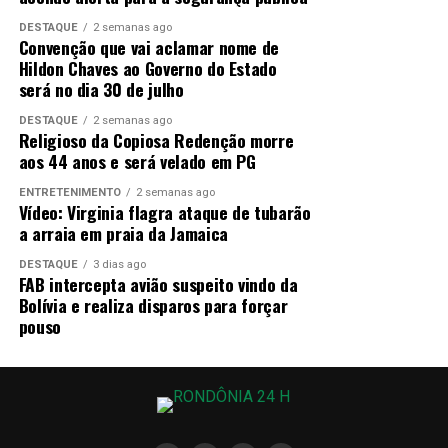
Ao dar entrada no Hospital Regional de Guajará-
DESTAQUE
2 semanas ago
Convenção que vai aclamar nome de
Mirim com um ferimento por arma de fogo no peito,
Hildon Chaves ao Governo do Estado
o suspeito solicitou às autoridades não ser
será no dia 30 de julho
encaminhado a uma cela com membros do Comando
Vermelho.
Ele alegou pertencer ao
PCC
, evidenciando
DESTAQUE
2 semanas ago
Religioso da Copiosa Redenção morre
as rivalidades e a divisão de territórios dentro do sistema
aos 44 anos e será velado em PG
prisional e nas rotas de tráfico.
ENTRETENIMENTO
2 semanas ago
Vídeo: Virginia flagra ataque de tubarão
A região fronteiriça possui
mais de 1.300 quilômetros
a arraia em praia da Jamaica
de extensão,
marcada por rios e vastos vazios
demográficos que dificultam a fiscalização permanente.
DESTAQUE
3 dias ago
FAB intercepta avião suspeito vindo da
Essa geografia favorece a criação de rotas
Bolívia e realiza disparos para forçar
clandestinas para o envio de veículos roubados e a
pouso
entrada de cocaína no território brasileiro.
Estratégias e combate ao crime organizado
Para conter o avanço do tráfico e a ação dos olheiros, as
forças de segurança de Rondônia buscam intensificar o