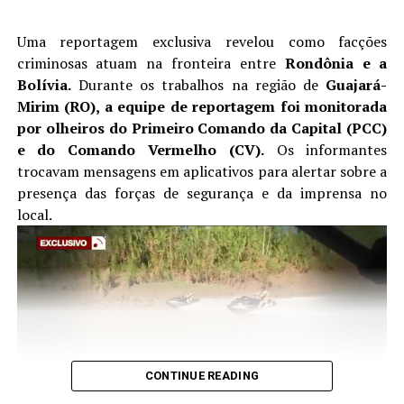
foram presos no local e apresentado na UNISP juntamente
Uma reportagem exclusiva revelou como facções
com todos os produtos apreendidos para registro de
criminosas atuam na fronteira entre
Rondônia e a
ocorrência policial.
Bolívia.
Durante os trabalhos na região de
Guajará-
Ambos os envolvidos foram flagranteados pelo Delegado
Mirim (RO), a equipe de reportagem foi monitorada
de plantão da Polícia Civil.
por olheiros do Primeiro Comando da Capital (PCC)
A polícia destaca a importância das denúncias por parte da
e do Comando Vermelho (CV).
Os informantes
população e pede a quem saiba da existência de algum
trocavam mensagens em aplicativos para alertar sobre a
local utilizado para o comércio de substância
presença das forças de segurança e da imprensa no
entorpecente, que possa denunciar pelo telefone 190 ou
local.
da Delegacia de Polícia Civil mais próxima, mesmo que de
forma anônima.
CONTINUE READING