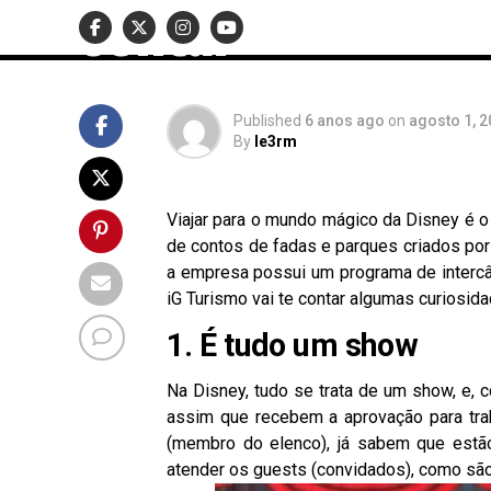
contar
Published
6 anos ago
on
agosto 1, 
By
le3rm
Viajar para o mundo mágico da Disney é o
de contos de fadas e parques criados por
a empresa possui um programa de intercâ
iG Turismo vai te contar algumas curiosid
1. É tudo um show
Na Disney, tudo se trata de um show, e, c
assim que recebem a aprovação para tra
(membro do elenco), já sabem que estã
atender os guests (convidados), como são